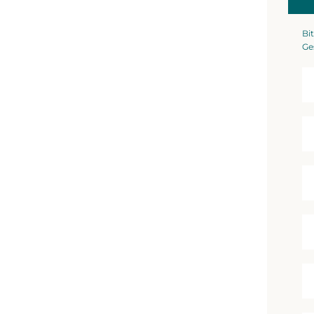
Bit
Ge