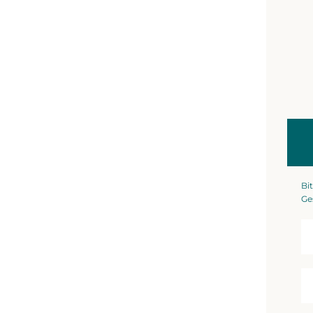
Bit
Ge