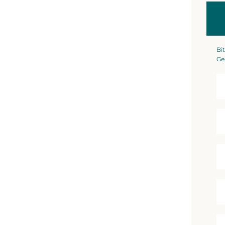
Bit
Ge