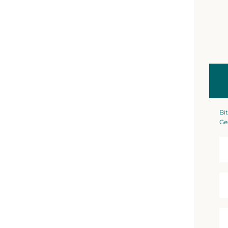
Bit
Ge