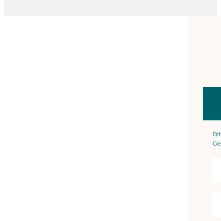
Bit
Ge