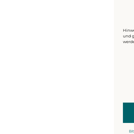
Hinwe
und g
werd
Bit