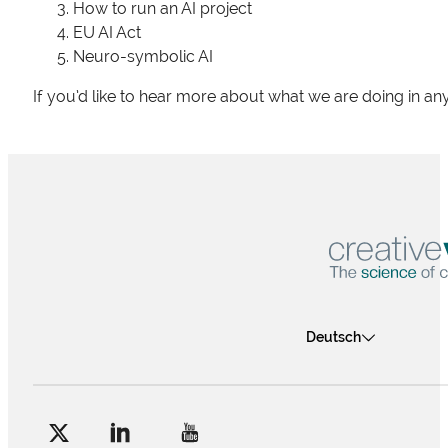
How to run an AI project
EU AI Act
Neuro-symbolic AI
If you’d like to hear more about what we are doing in an
Deutsch
Follow me on Facebook
Follow me on X
Follow me on LinkedIn