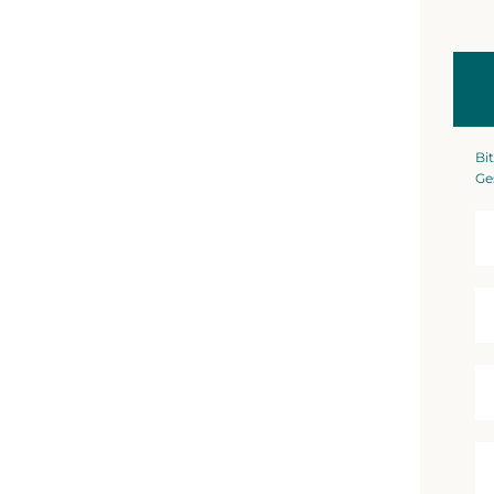
Bit
Ge