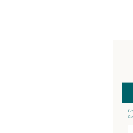
Bit
Ge