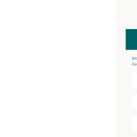
Bit
Ge