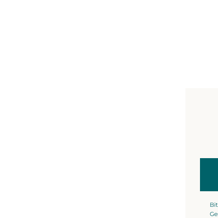
Bit
Ge