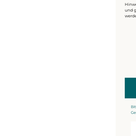
Hinwe
und g
werd
Bit
Ge