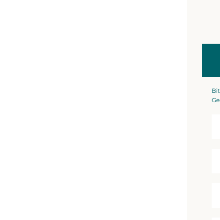
Bit
Ge