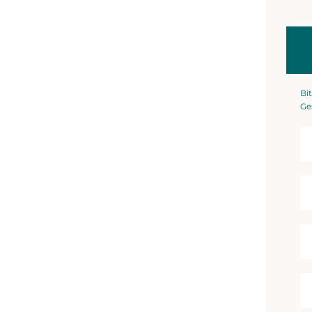
Bit
Ge