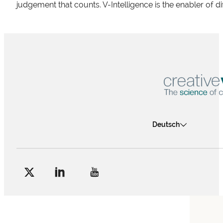
judgement that counts. V-Intelligence is the enabler of d
Deutsch
Follow me on Facebook
Follow me on X
Follow me on LinkedIn