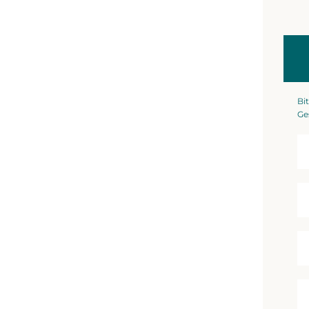
Bit
Ge