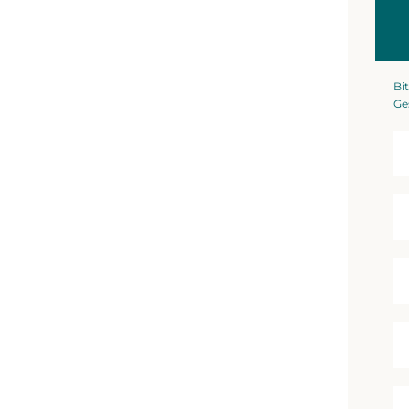
Bit
Ge