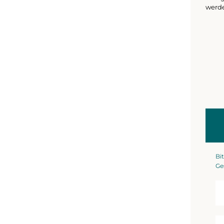
werd
Bit
Ge